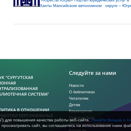
Ханты Мансийском автономном округе – Югр
Следуйте за нами
УК "СУРГУТСКАЯ
ЙОННАЯ
Новости
НТРАЛИЗОВАННАЯ
О библиотеках
БЛИОТЕЧНАЯ СИСТЕМА"
Читателям
Детям
ЛИТИКА В ОТНОШЕНИИ
Краеведение
РАБОТКИ ПЕРСОНАЛЬНЫХ
Библиомобиль
s") для повышения качества работы веб-сайта.
Узнайте больше о т
ННЫХ
Электронная библиотека
просматривать сайт, вы соглашаетесь на использование нами фай
Коллегам