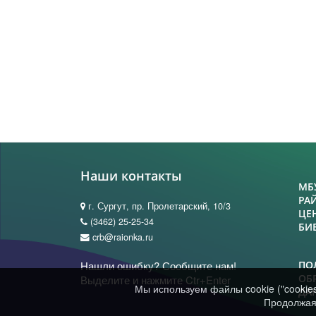
Наши контакты
МБ
РА
г. Сургут, пр. Пролетарский, 10/3
ЦЕ
(3462) 25-25-34
БИ
crb@raionka.ru
Нашли ошибку? Сообщите нам!
ПО
ОБ
Выделите и нажмите Ctr+Enter
Мы используем файлы cookie ("cookie
ДА
Продолжая 