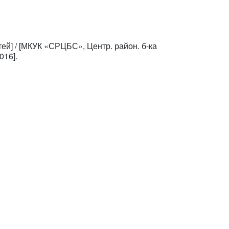
етей] / [МКУК «СРЦБС», Центр. район. б-ка
016].