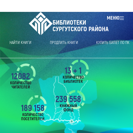
МЕНЮ
БИБЛИОТЕКИ
СУРГУТСКОГО РАЙОНА
НАЙТИ КНИГИ
ПРОДЛИТЬ КНИГИ
КУПИТЬ БИЛЕТ ПО ПК
13 + 1
12082
КОЛИЧЕСТВО
БИБЛИОТЕК
КОЛИЧЕСТВО
ЧИТАТЕЛЕЙ
239 558
189 158
КНИЖНЫЙ
ФОНД
КОЛИЧЕСТВО
ПОСЕТИТЕЛЕЙ