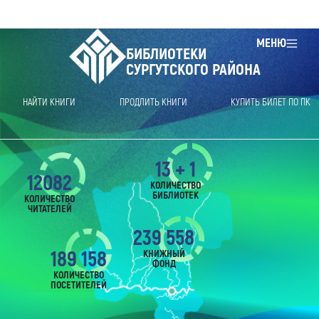
МЕНЮ
БИБЛИОТЕКИ
СУРГУТСКОГО РАЙОНА
НАЙТИ КНИГИ
ПРОДЛИТЬ КНИГИ
КУПИТЬ БИЛЕТ ПО ПК
13 + 1
12082
КОЛИЧЕСТВО
БИБЛИОТЕК
КОЛИЧЕСТВО
ЧИТАТЕЛЕЙ
239 558
189 158
КНИЖНЫЙ
ФОНД
КОЛИЧЕСТВО
ПОСЕТИТЕЛЕЙ