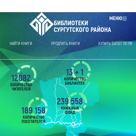
МЕНЮ
БИБЛИОТЕКИ
СУРГУТСКОГО РАЙОНА
НАЙТИ КНИГИ
ПРОДЛИТЬ КНИГИ
КУПИТЬ БИЛЕТ ПО ПК
13 + 1
12082
КОЛИЧЕСТВО
БИБЛИОТЕК
КОЛИЧЕСТВО
ЧИТАТЕЛЕЙ
239 558
189 158
КНИЖНЫЙ
ФОНД
КОЛИЧЕСТВО
ПОСЕТИТЕЛЕЙ