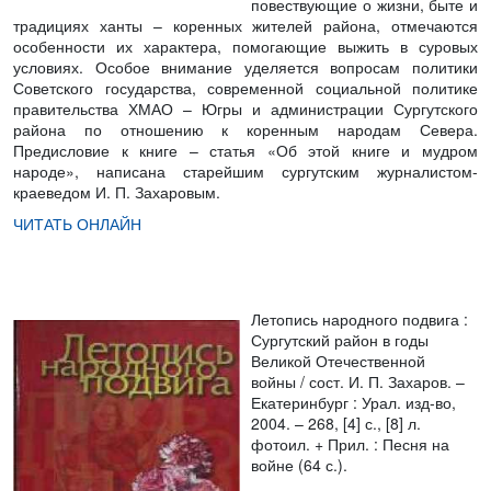
повествующие о жизни, быте и
традициях ханты – коренных жителей района, отмечаются
особенности их характера, помогающие выжить в суровых
условиях. Особое внимание уделяется вопросам политики
Советского государства, современной социальной политике
правительства ХМАО – Югры и администрации Сургутского
района по отношению к коренным народам Севера.
Предисловие к книге – статья «Об этой книге и мудром
народе», написана старейшим сургутским журналистом-
краеведом И. П. Захаровым.
ЧИТАТЬ ОНЛАЙН
Летопись народного подвига :
Сургутский район в годы
Великой Отечественной
войны
/ сост. И. П. Захаров. –
Екатеринбург : Урал. изд-во,
2004. – 268, [4] с., [8] л.
фотоил. + Прил. : Песня на
войне (64 с.).