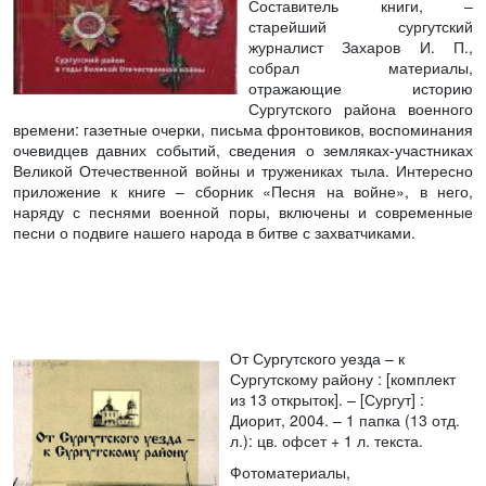
Составитель книги, –
старейший сургутский
журналист Захаров И. П.,
собрал материалы,
отражающие историю
Сургутского района военного
времени: газетные очерки, письма фронтовиков, воспоминания
очевидцев давних событий, сведения о земляках-участниках
Великой Отечественной войны и тружениках тыла. Интересно
приложение к книге – сборник «Песня на войне», в него,
наряду с песнями военной поры, включены и современные
песни о подвиге нашего народа в битве с захватчиками.
От Сургутского уезда – к
Сургутскому району
: [комплект
из 13 открыток]. – [Сургут] :
Диорит, 2004. – 1 папка (13 отд.
л.): цв. офсет + 1 л. текста.
Фотоматериалы,