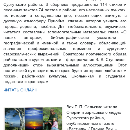
Сургутского района. В сборнике представлены 114 стихов и
песенных текстов 74 поэтов о районе, его населённых пунктах,
их истории и сегодняшнем дне, позволяющих вникнуть в
духовную атмосферу Приобья, глазами авторов увидеть его
города, деревни, посёлки. Для любознательного, вдумчивого
читателя составлены вспомогательные материалы: глава «О
наших авторах», библиографические указатели –
географический и именной, а также словарь, объясняющий
значения профессиональных терминов и сургутских
старожильческих выражений. Соавтором поэтического образа
района стал и художник книги – федоровчанин В. В. Ступников,
дополнивший стихи выразительными иллюстрациями. Этот
поэтический путеводитель по краю будет интересен любителям
поэзии, работникам культуры, школьникам и студентам,
педагогам и краеведам.
ЧИТАТЬ ОНЛАЙН
Веч Г. П. Сельские жители.
Очерки и зарисовки о людях
Сургутского района,
опубликованные в газете
«Вестник».
/ Галина Веч. –