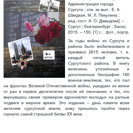
Администрация города
Сургута ; отв. за вып.: Е. А.
Швидкая, М. Л. Пикулина ;
ред.-сост. А. О. Давыдова]. –
Сургут ; Екатеринбург : Баско,
2015. – 150, [1] с. : фот., портр.
За годы войны из Сургута и
района было мобилизовано и
призвано 2615 человек, т. е.
каждый пятый житель
Сургутского района. В книгу
включены уточнённые и
дополненные биографии 160
воинов-земляков, тех, кто пал
на фронтах Великой Отечественной войны, ушедших из жизни
от ран в первое десятилетие после её окончания, и тех, кто
вернувшись своим примером вдохновлял молодых на ратные
подвиги в мирное время. Это издание – дань памяти всем
жителям сургутской земли, кому пришлось пройти через
горнило самой страшной битвы XX века.