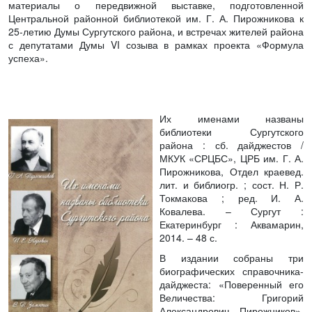
материалы о передвижной выставке, подготовленной
Центральной районной библиотекой им. Г. А. Пирожникова к
25-летию Думы Сургутского района, и встречах жителей района
с депутатами Думы VI созыва в рамках проекта «Формула
успеха».
Их именами названы
библиотеки Сургутского
района : сб. дайджестов
/
МКУК «СРЦБС», ЦРБ им. Г. А.
Пирожникова, Отдел краевед.
лит. и библиогр. ; сост. Н. Р.
Токмакова ; ред. И. А.
Ковалева. – Сургут :
Екатеринбург : Аквамарин,
2014. – 48 с.
В издании собраны три
биографических справочника-
дайджеста: «Поверенный его
Величества: Григорий
Александрович Пирожников»,