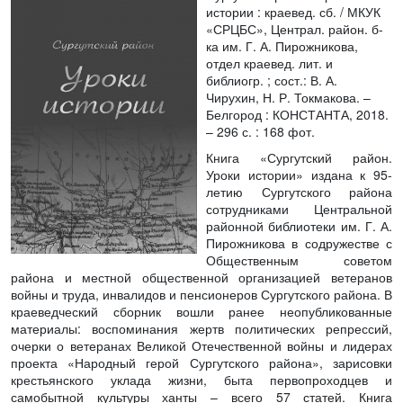
истории
: краевед. сб. / МКУК
«СРЦБС», Централ. район. б-
ка им. Г. А. Пирожникова,
отдел краевед. лит. и
библиогр. ; сост.: В. А.
Чирухин, Н. Р. Токмакова. –
Белгород : КОНСТАНТА, 2018.
– 296 с. : 168 фот.
Книга «Сургутский район.
Уроки истории» издана к 95-
летию Сургутского района
сотрудниками Центральной
районной библиотеки им. Г. А.
Пирожникова в содружестве с
Общественным советом
района и местной общественной организацией ветеранов
войны и труда, инвалидов и пенсионеров Сургутского района. В
краеведческий сборник вошли ранее неопубликованные
материалы: воспоминания жертв политических репрессий,
очерки о ветеранах Великой Отечественной войны и лидерах
проекта «Народный герой Сургутского района», зарисовки
крестьянского уклада жизни, быта первопроходцев и
самобытной культуры ханты – всего 57 статей. Книга