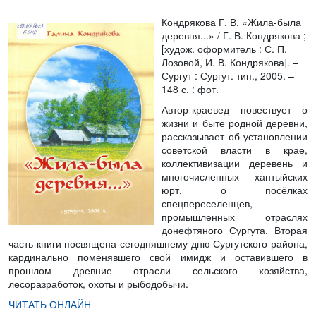
Кондрякова Г. В. «Жила-была
деревня...»
/ Г. В. Кондрякова ;
[худож. оформитель : С. П.
Лозовой, И. В. Кондрякова]. –
Сургут : Сургут. тип., 2005. –
148 с. : фот.
Автор-краевед повествует о
жизни и быте родной деревни,
рассказывает об установлении
советской власти в крае,
коллективизации деревень и
многочисленных хантыйских
юрт, о посёлках
спецпереселенцев,
промышленных отраслях
донефтяного Сургута. Вторая
часть книги посвящена сегодняшнему дню Сургутского района,
кардинально поменявшего свой имидж и оставившего в
прошлом древние отрасли сельского хозяйства,
лесоразработок, охоты и рыбодобычи.
ЧИТАТЬ ОНЛАЙН