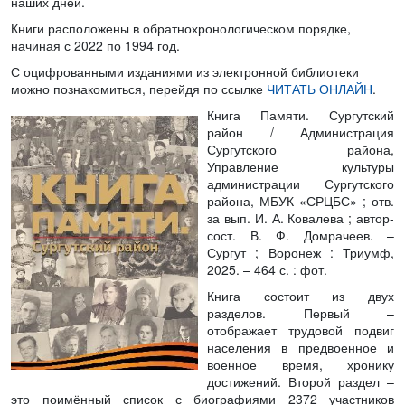
наших дней.
Книги расположены в обратнохронологическом порядке,
начиная с 2022 по 1994 год.
С оцифрованными изданиями из электронной библиотеки
можно познакомиться, перейдя по ссылке
ЧИТАТЬ ОНЛАЙН
.
Книга Памяти. Сургутский
район
/ Администрация
Сургутского района,
Управление культуры
администрации Сургутского
района, МБУК «СРЦБС» ; отв.
за вып. И. А. Ковалева ; автор-
сост. В. Ф. Домрачеев. –
Сургут ; Воронеж : Триумф,
2025. – 464 с. : фот.
Книга состоит из двух
разделов. Первый –
отображает трудовой подвиг
населения в предвоенное и
военное время, хронику
достижений. Второй раздел –
это поимённый список с биографиями 2372 участников