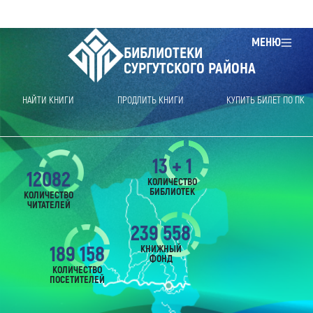
МЕНЮ
БИБЛИОТЕКИ
СУРГУТСКОГО РАЙОНА
НАЙТИ КНИГИ
ПРОДЛИТЬ КНИГИ
КУПИТЬ БИЛЕТ ПО ПК
13 + 1
12082
КОЛИЧЕСТВО
БИБЛИОТЕК
КОЛИЧЕСТВО
ЧИТАТЕЛЕЙ
239 558
189 158
КНИЖНЫЙ
ФОНД
КОЛИЧЕСТВО
ПОСЕТИТЕЛЕЙ