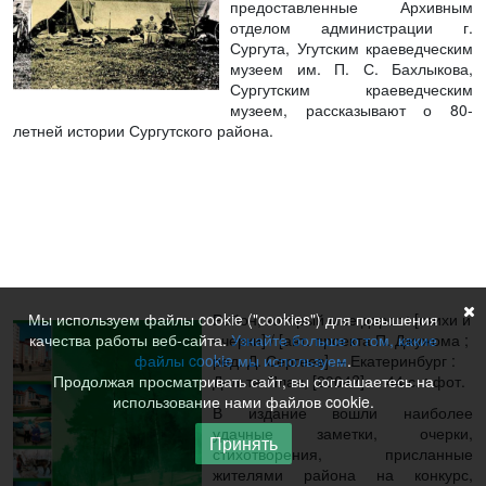
предоставленные Архивным
отделом администрации г.
Сургута, Угутским краеведческим
музеем им. П. С. Бахлыкова,
Сургутским краеведческим
музеем, рассказывают о 80-
летней истории Сургутского района.
Мы используем файлы cookie ("cookies") для повышения
Район, который мне дорог
: [стихи и
качества работы веб-сайта.
Узнайте больше о том, какие
очерки] / [авт. проекта П. Джужома ;
файлы cookie мы используем
.
ред. Д. Сергеев]. – Екатеринбург :
Продолжая просматривать сайт, вы соглашаетесь на
Дельта-План, [2004?]. – 44 с. : фот.
использование нами файлов cookie.
В издание вошли наиболее
удачные заметки, очерки,
Принять
стихотворения, присланные
жителями района на конкурс,