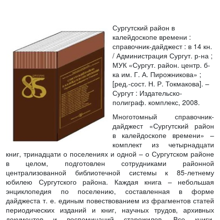
Сургутский район в
калейдоскопе времени
:
справочник-дайджест : в 14 кн.
/ Администрация Сургут. р-на ;
МУК «Сургут. район. центр. б-
ка им. Г. А. Пирожникова» ;
[ред.-сост. Н. Р. Токмакова]. –
Сургут : Издательско-
полиграф. комплекс, 2008.
Многотомный справочник-
дайджест «Сургутский район
в калейдоскопе времени» –
комплект из четырнадцати
книг, тринадцати о поселениях и одной – о Сургутском районе
в целом, подготовлен сотрудниками районной
централизованной библиотечной системы к 85-летнему
юбилею Сургутского района. Каждая книга – небольшая
энциклопедия по поселению, составленная в форме
дайджеста т. е. единым повествованием из фрагментов статей
периодических изданий и книг, научных трудов, архивных
документов и воспоминаний старожилов. Все книги,