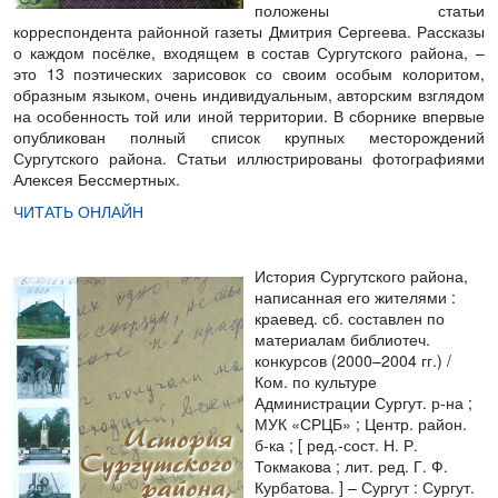
положены статьи
корреспондента районной газеты Дмитрия Сергеева. Рассказы
о каждом посёлке, входящем в состав Сургутского района, –
это 13 поэтических зарисовок со своим особым колоритом,
образным языком, очень индивидуальным, авторским взглядом
на особенность той или иной территории. В сборнике впервые
опубликован полный список крупных месторождений
Сургутского района. Статьи иллюстрированы фотографиями
Алексея Бессмертных.
ЧИТАТЬ ОНЛАЙН
История Сургутского района,
написанная его жителями
:
краевед. сб. составлен по
материалам библиотеч.
конкурсов (2000–2004 гг.) /
Ком. по культуре
Администрации Сургут. р-на ;
МУК «СРЦБ» ; Центр. район.
б-ка ; [ ред.-сост. Н. Р.
Токмакова ; лит. ред. Г. Ф.
Курбатова. ] – Сургут : Сургут.