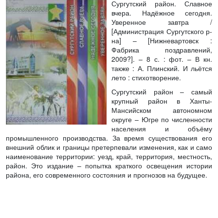
Сургутский район. Славное
вчера. Надёжное сегодня.
Уверенное завтра
/
[Администрация Сургутского р-
на] – [Нижневартовск :
Фабрика поздравлений,
2009?]. – 8 с. : фот. – В кн.
также : А. Плинский. И льётся
лето : стихотворение.
Сургутский район – самый
крупный район в Ханты-
Мансийском автономном
округе – Югре по численности
населения и объёму
промышленного производства. За время существования его
внешний облик и границы претерпевали изменения, как и само
наименование территории: уезд, край, территория, местность,
район. Это издание – попытка краткого освещения истории
района, его современного состояния и прогнозов на будущее.