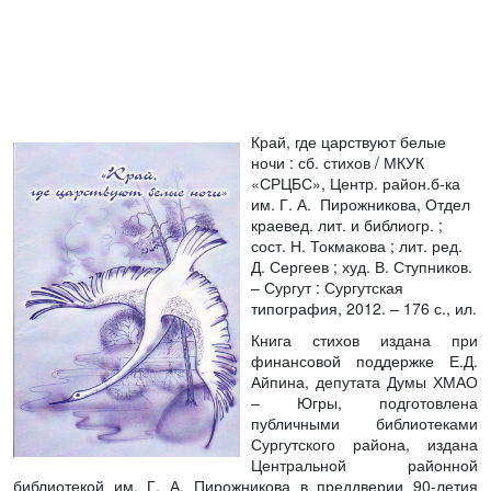
Край, где царствуют белые
ночи
: сб. стихов / МКУК
«СРЦБС», Центр. район.б-ка
им. Г. А. Пирожникова, Отдел
краевед. лит. и библиогр. ;
сост. Н. Токмакова ; лит. ред.
Д. Сергеев ; худ. В. Ступников.
– Сургут : Сургутская
типография, 2012. – 176 с., ил.
Книга стихов издана при
финансовой поддержке Е.Д.
Айпина, депутата Думы ХМАО
– Югры, подготовлена
публичными библиотеками
Сургутского района, издана
Центральной районной
библиотекой им. Г. А. Пирожникова в преддверии 90-летия