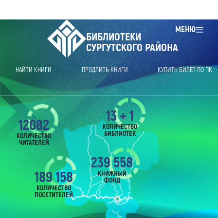
МЕНЮ
БИБЛИОТЕКИ
СУРГУТСКОГО РАЙОНА
НАЙТИ КНИГИ
ПРОДЛИТЬ КНИГИ
КУПИТЬ БИЛЕТ ПО ПК
13 + 1
12082
КОЛИЧЕСТВО
БИБЛИОТЕК
КОЛИЧЕСТВО
ЧИТАТЕЛЕЙ
239 558
189 158
КНИЖНЫЙ
ФОНД
КОЛИЧЕСТВО
ПОСЕТИТЕЛЕЙ