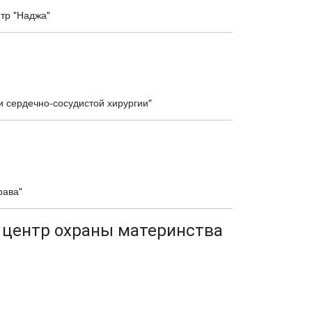
тр "Наджа"
и сердечно-сосудистой хирургии"
рава"
 центр охраны материнства