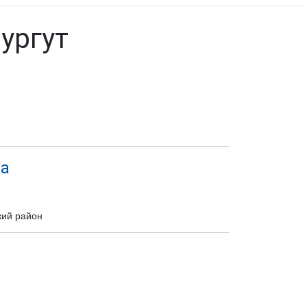
ургут
на
кий район