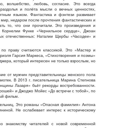
о, волшебство, любовь, согласие. Это всегда
 раздолья и полёта мысли о вечных ценностях,
ятным языком. Фантастика и фэнтези развивает
 мир, недаром после прочтения фантастических и
ть то, что они прочитали. Это произведения и
, Корнелии Функе «Чернильное сердце», Джоан
ых отечественных: Наталии Щербы «Часодеи» и
 по праву считаются классикой. Это «Мастер и
бриэля Гарсия Маркеса, «Стихотворения и поэмы»
жера, который интересен не только взрослым, но
чие от мужчин представительницы женского пола
иотек. В 2013 г. писательница Марина Степнова
енщины Лазаря» бьёт рекорды востребованности.
ошей» и Джоджо Мойес «До встречи с тобой», по
ный фильм.
тельниц. Это романы «Опасная фамилия» Антона
ниной. Не ослабевает интерес к историческому
по знакомству читателей с новой современной