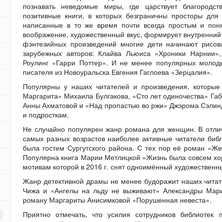
познавать неведомые миры, где царствует благородств
позитивные книги, в которых безграничны просторы для
написанные в то же время почти всегда простым и пон
воображение, художественный вкус, формирует внутренний
фэнтезийных произведений многие дети начинают рисова
зарубежных авторов: Клайва Льюиса «Хроники Нарнии»
Роулинг «Гарри Поттер». И не менее популярных молод
писателя из Новоуральска Евгения Гаглоева «Зерцалия».
Популярны у наших читателей и произведения, которые
Маргарита» Михаила Булгакова, «Сто лет одиночества» Га
Анны Ахматовой и «Над пропастью во ржи» Джэрома Сэлинд
и подросткам.
Не случайно популярен жанр романа для женщин. В отли
самых разных возрастов наиболее активные читатели библ
была гостем Сургутского района. С тех пор её роман «Ж
Популярна книга Марии Метлицкой «Жизнь была совсем хор
мотивам которой в 2016 г. снят одноимённый художествен
Жанр детективной драмы не менее будоражит наших чита
Чижа и «Ангелы на льду не выживают» Александры Мари
роману Маргариты Анисимковой «Порушенная невеста».
Приятно отмечать, что усилия сотрудников библиотек 