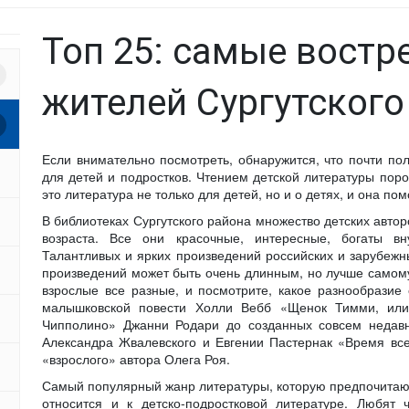
Топ 25: самые востр
жителей Сургутского
Если внимательно посмотреть, обнаружится, что почти пол
для детей и подростков. Чтением детской литературы поро
это литература не только для детей, но и о детях, и она по
В библиотеках Сургутского района множество детских автор
возраста. Все они красочные, интересные, богаты вн
Талантливых и ярких произведений российских и зарубежны
произведений может быть очень длинным, но лучше самому 
взрослые все разные, и посмотрите, какое разнообразие
малышковской повести Холли Вебб «Щенок Тимми, или
Чипполино» Джанни Родари до созданных совсем недав
Александра Жвалевского и Евгении Пастернак «Время вс
«взрослого» автора Олега Роя.
Самый популярный жанр литературы, которую предпочитают 
относится и к детско-подростковой литературе. Любят 