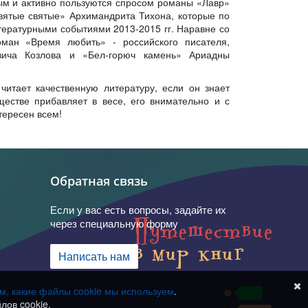
ым и активно пользуются спросом романы «Лавр»
вятые святые» Архимандрита Тихона, которые по
тературными событиями 2013-2015 гг. Наравне со
ман «Время любить» - российского писателя,
евича Козлова и «Бел-горюч камень» Ариадны
читает качественную литературу, если он знает
ществе прибавляет в весе, его внимательно и с
тересен всем!
Обратная связь
Если у вас есть вопросы, задайте их
через специальную форму
Написать нам
ом, какие файлы cookie мы используем
.
лов cookie.