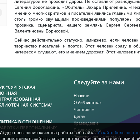
литературой не проходят даром. Не оставляют равнодушн
Евгения Водолазкина, «Обитель» Захара Прилепина, «Нес
мнению многих критиков и писателей явились главными ли
столь громко звучащими произведениями популярны ро
прозаика, сценариста, нашего земляка Сергея Серге
Валентиновны Борисовой.
Сейчас действительно статусно, имиджево, если человек 
творчество писателей и поэтов. Этот человек сразу в об
интересом слушают, его мнением дорожат. Этот человек ин
Следуйте за нами
УК "СУРГУТСКАЯ
ЙОННАЯ
Новости
НТРАЛИЗОВАННАЯ
О библиотеках
БЛИОТЕЧНАЯ СИСТЕМА"
Читателям
Детям
ЛИТИКА В ОТНОШЕНИИ
Краеведение
РАБОТКИ ПЕРСОНАЛЬНЫХ
Библиомобиль
s") для повышения качества работы веб-сайта.
Узнайте больше о т
ННЫХ
Электронная библиотека
просматривать сайт, вы соглашаетесь на использование нами фай