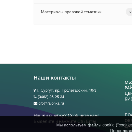
Материалы правовой тематики
Наши контакты
МБ
РА
г. Сургут, пр. Пролетарский, 10/3
ЦЕ
(3462) 25-25-34
БИ
crb@raionka.ru
Нашли ошибку? Сообщите нам!
ПО
ОБ
Выделите и нажмите Ctr+Enter
Мы используем файлы cookie ("cookie
ДА
Продолжая 