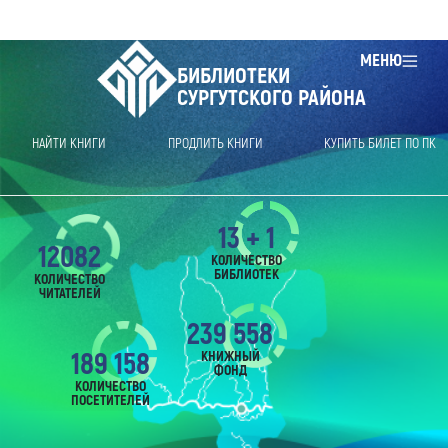
МЕНЮ
БИБЛИОТЕКИ
СУРГУТСКОГО РАЙОНА
НАЙТИ КНИГИ
ПРОДЛИТЬ КНИГИ
КУПИТЬ БИЛЕТ ПО ПК
13 + 1
12082
КОЛИЧЕСТВО
БИБЛИОТЕК
КОЛИЧЕСТВО
ЧИТАТЕЛЕЙ
239 558
189 158
КНИЖНЫЙ
ФОНД
КОЛИЧЕСТВО
ПОСЕТИТЕЛЕЙ