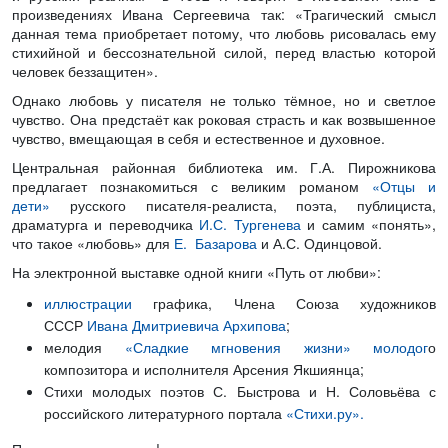
произведениях Ивана Сергеевича так: «Трагический смысл
данная тема приобретает потому, что любовь рисовалась ему
стихийной и бессознательной силой, перед властью которой
человек беззащитен».
Однако любовь у писателя не только тёмное, но и светлое
чувство. Она предстаёт как роковая страсть и как возвышенное
чувство, вмещающая в себя и естественное и духовное.
Центральная районная библиотека им. Г.А. Пирожникова
предлагает познакомиться с великим романом
«Отцы и
дети»
русского писателя-реалиста, поэта, публициста,
драматурга и переводчика
И.С. Тургенева
и самим «понять»,
что такое «любовь» для
Е. Базарова
и А.С. Одинцовой.
На электронной выставке одной книги «Путь от любви»:
иллюстрации
графика, Члена Союза художников
СССР
Ивана Дмитриевича Архипова
;
мелодия
«Сладкие мгновения жизни» молодог
о
композитора и исполнителя Арсения Якшиянца;
Стихи молодых поэтов С. Быстрова и Н. Соловьёва с
российского литературного портала
«Стихи.ру».