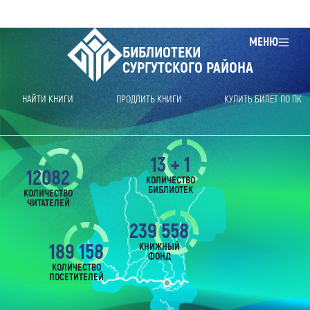
МЕНЮ
БИБЛИОТЕКИ
СУРГУТСКОГО РАЙОНА
НАЙТИ КНИГИ
ПРОДЛИТЬ КНИГИ
КУПИТЬ БИЛЕТ ПО ПК
13 + 1
12082
КОЛИЧЕСТВО
БИБЛИОТЕК
КОЛИЧЕСТВО
ЧИТАТЕЛЕЙ
239 558
189 158
КНИЖНЫЙ
ФОНД
КОЛИЧЕСТВО
ПОСЕТИТЕЛЕЙ