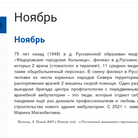
Ноябрь
Ноябрь
75 лет назад (1948) в д. Русскинской образован м
«Фёдоровская городская больница», филиал в д.Русскинск
которых 2 врача (стоматолог и терапевт), 11 средних мед
также общебольничный персонал. В смену филиал в Русс
человек из числа коренных народов Севера территори
распоряжении врачей 2 машины скорой помощи. Один раз в
выездная бригада центра профпатологии с передвижны
врачебной амбулатории – это люди, которые отдают се
пандемии ещё раз доказали профессионализм и любовь к
строительство нового здания амбулатории. С 2021 г. з
Марина Маганбеговна.
Волкова, А. Новый ФАП к Новому году : в Русскинской начинается строительств