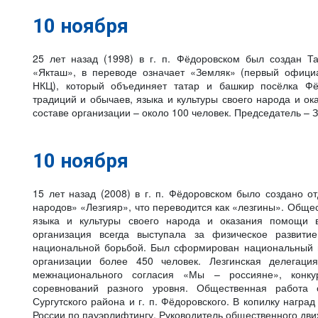
10 ноября
25 лет назад (1998) в г. п. Фёдоровском был создан Т
«Якташ», в переводе означает «Земляк» (первый офици
НКЦ), который объединяет татар и башкир посёлка Фё
традиций и обычаев, языка и культуры своего народа и о
составе организации – около 100 человек. Председатель – 
10 ноября
15 лет назад (2008) в г. п. Фёдоровском было создано о
народов» «Лезгияр», что переводится как «лезгины». Обще
языка и культуры своего народа и оказания помощи 
организация всегда выступала за физическое развити
национальной борьбой. Был сформирован национальный в
организации более 450 человек. Лезгинская делегаци
межнационального согласия «Мы – россияне», конкур
соревнований разного уровня. Общественная работа 
Сургутского района и г. п. Фёдоровского. В копилку награ
России по пауэрлифтингу. Руководитель общественного дви