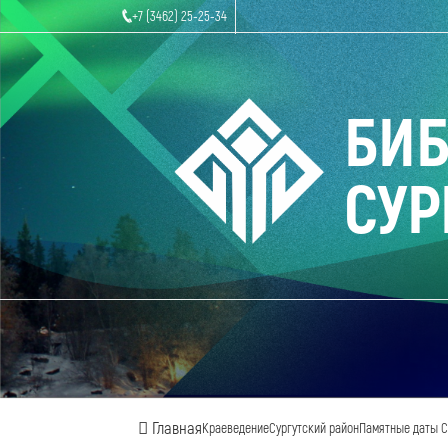
+7 (3462) 25-25-34
БИ
СУР
Главная
Краеведение
Сургутский район
Памятные даты Су