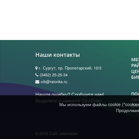
Наши контакты
МБ
РА
г. Сургут, пр. Пролетарский, 10/3
ЦЕ
(3462) 25-25-34
БИ
crb@raionka.ru
Нашли ошибку? Сообщите нам!
ПО
ОБ
Выделите и нажмите Ctr+Enter
Мы используем файлы cookie ("cookie
ДА
Продолжая 
© 2016 Сайт компании