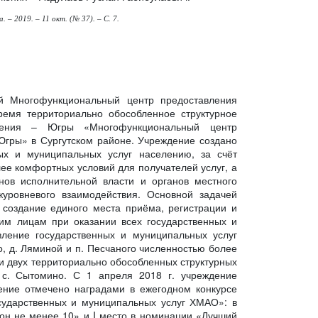
– 2019. – 11 окт. (№ 37). – С. 7.
ей Многофункциональный центр предоставления
ремя территориально обособленное структурное
дения – Югры «Многофункциональный центр
Югры» в Сургутском районе. Учреждение создано
ых и муниципальных услуг населению, за счёт
ее комфортных условий для получателей услуг, а
нов исполнительной власти и органов местного
уровневого взаимодействия. Основной задачей
 создание единого места приёма, регистрации и
им лицам при оказании всех государственных и
ление государственных и муниципальных услуг
, д. Ляминой и п. Песчаного численностью более
 и двух территориально обособленных структурных
 с. Сытомино. С 1 апреля 2018 г. учреждение
ение отмечено наградами в ежегодном конкурсе
сударственных и муниципальных услуг ХМАО»: в
кон не менее 10» и I место в номинации «Лучший