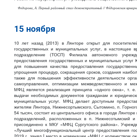
Федорова, А. Первый районный стал демонстративный // Фёдоровская ярмарка. 
15 ноября
10 лет назад (2013) в Лянторе открыт для посетител
государственных и муниципальных услуг, в настоящее в
подразделение (ТОСП) Филиала автономного учреж
предоставления государственных и муниципальных услуг 
для повышения качества предоставления государственн
упрощения процедур, сокращения сроков, создания наибол
также для повышения эффективности деятельности орга
самоуправления, оптимизации межведомственного и меж
МФЦ является реализация принципа «одного окна», т. е.
выдачи необходимых документов гражданам и юридическ
муниципальных услуг. МФЦ делает доступным предостав
жителям Лянтора, Нижнесортымского, Сытомино, п. Горного
54 тысяч, состоит из центрального офиса в городе Лянторе
подразделений, расположенных в п. Нижнесотымский и
присоединено к МКУ «МФЦ Сургутского района». Учрежд
«Лучший многофункциональный центр предоставления го
2019 г. занял I место в номинации «МФЦ с количеством о