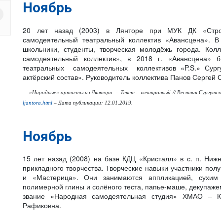
Ноябрь
20 лет назад (2003) в Лянторе при МУК ДК «Стро
самодеятельный театральный коллектив «Авансцена». В
школьники, студенты, творческая молодёжь города. Кол
самодеятельный коллектив», в 2018 г. «Авансцена» 
театральных самодеятельных коллективов «P.S.» Сург
актёрский состав». Руководитель коллектива Панов Сергей 
«Народные» артисты из Лянтора. – Текст : электронный // Вестник Сургутс
ljantora.html
– Дата публикации: 12.01.2019.
Ноябрь
15 лет назад (2008) на базе КДЦ «Кристалл» в с. п. Ниж
прикладного творчества. Творческие навыки участники пол
и «Мастерица». Они занимаются аппликацией, сухим
полимерной глины и солёного теста, папье-маше, декупажем
звание «Народная самодеятельная студия» ХМАО – Юг
Рафиковна.