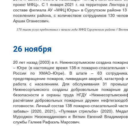
проект МФЦ». С 1 января 2021 г. на территории Лянтор
составе филиала АУ «МФЦ Югры» в Сургутском районе 13
поселениях района, с количеством сотрудников 130 челов
Аршак Оганесович.
170 тысяч услуг предоставил с начала года МФЦ Сургутского района // Вестник
26 ноября
20 лет назад (2003) в п. Нижнесортымском создана пожар
– Югре (в настоящее время 138-я пожарно-спасательная
России по ХМАО–Югре). В штате – 63 сотрудника.
предотвращение пожаров, ликвидация аварий, катастроф и
работа с населением. Для обслуживания 31 промышле
Нижнесортымского созданы добровольные пожарные д
безопасности и охраны труда НГДУ «Нижнесортымскне
расчётами добровольных пожарных дружин нефтегазодо
готовности. Личный состав 138 пожарно-спасательной час
забавы» (2020, 2021), «Пулевая стрельба» (2020). Ме
Муроджон Низомиддинович и Вяткин Евгений Владимирови
службы Галеев Рафаэль Марсович.