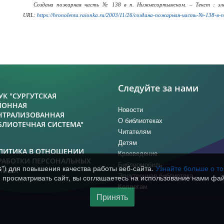
Создана пожарная часть № 138 в п. Нижнесортымском. – Текст : эле
URL:
https://hronolenta.raionka.ru/2003/11/26/создана-пожарная-часть-№-138-в-
Следуйте за нами
УК "СУРГУТСКАЯ
ЙОННАЯ
Новости
НТРАЛИЗОВАННАЯ
О библиотеках
БЛИОТЕЧНАЯ СИСТЕМА"
Читателям
Детям
ЛИТИКА В ОТНОШЕНИИ
Краеведение
РАБОТКИ ПЕРСОНАЛЬНЫХ
Библиомобиль
s") для повышения качества работы веб-сайта.
Узнайте больше о т
ННЫХ
Электронная библиотека
просматривать сайт, вы соглашаетесь на использование нами фай
Коллегам
Принять