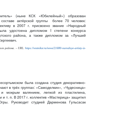
итель» (ныне КСК «Юбилейный») образован
 составе актёрской группы более 70 человек:
лективу в 2007 г. присвоено звание «Народный
была удостоена дипломом I степени конкурса
утского района, а также дипломом за «Лучший
Сергеевич.
кого района. – URL:
https://vestniksr.ru/news/21680-narodnye-artisty-iz-
несортымском была создана студия декоративно-
учают в трёх группах: «Самоделкин», «Чудесница»
 и мокрым валянием, лепкой из пластилина,
 и т. п. В 2017 г. коллектив «Мастерица» защитил
ры. Руководит студией Дарменова Гульсасак