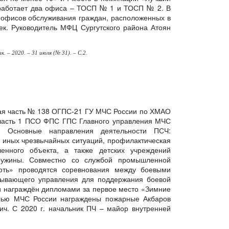
а работает два офиса – ТОСП № 1 и ТОСП № 2. В
 офисов обслуживания граждан, расположенных в
ек. Руководитель МФЦ Сургутского района Атоян
. – 2020. – 31 июля (№ 31). – С.2.
ная часть № 138 ОГПС-21 ГУ МЧС России по ХМАО
 часть 1 ПСО ФПС ГПС Главного управления МЧС
 Основные направления деятельности ПСЧ:
 иных чрезвычайных ситуаций, профилактическая
нного объекта, а также детских учреждений
ружины. Совместно со службой промышленной
фть» проводятся соревнования между боевыми
бывающего управления для поддержания боевой
ти награждён дипломами за первое место «Зимние
далью МЧС России награждены пожарные Акбаров
ч. С 2020 г. начальник ПЧ – майор внутренней