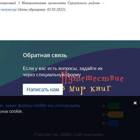
ктронный // Интерактивная хронолента Сургутского района. –
п-нижнесор/
(дата обращения: 02.05.2022).
Обратная связь
Если у вас есть вопросы, задайте их
через специальную форму
Написать нам
ом, какие файлы cookie мы используем
.
лов cookie.
Работает на «SIMAI: Сайт компании»