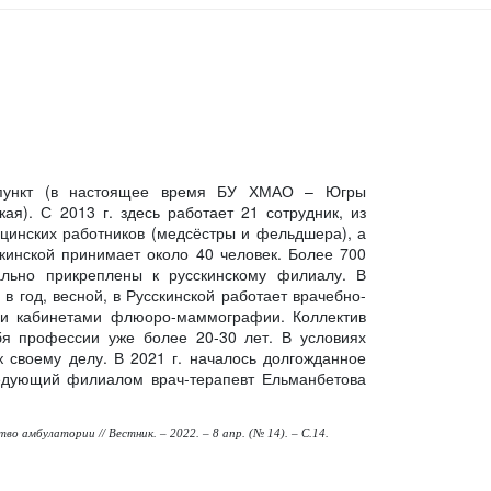
едпункт (в настоящее время БУ ХМАО – Югры
ая). С 2013 г. здесь работает 21 сотрудник, из
ицинских работников (медсёстры и фельдшера), а
кинской принимает около 40 человек. Более 700
ально прикреплены к русскинскому филиалу. В
 год, весной, в Русскинской работает врачебно-
ми кабинетами флюоро-маммографии. Коллектив
бя профессии уже более 20-30 лет. В условиях
 своему делу. В 2021 г. началось долгожданное
аведующий филиалом врач-терапевт Ельманбетова
о амбулатории // Вестник. – 2022. – 8 апр. (№ 14). – С.14.