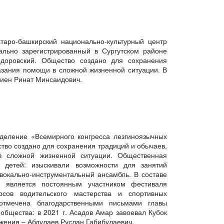
атаро-башкирский национально-культурный центр
ально зарегистрированный в Сургутском районе
доровский. Общество создано для сохранения
казания помощи в сложной жизненной ситуации. В
Зиен Ринат Минсаидович.
тделение «Всемирного конгресса лезгиноязычных
ство создано для сохранения традиций и обычаев,
в сложной жизненной ситуации. Общественная
е детей: изыскивали возможности для занятий
окально-инструментальный ансамбль. В составе
я является постоянным участником фестиваля
сов водительского мастерства и спортивных
отмечена благодарственными письмами главы
д общества: в 2021 г. Асадов Амар завоевал Кубок
жения – Абдулаев Руслан Габибулаевич.