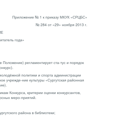
Приложение № 1 к приказу МКУК «СРЦБС»
№ 284 от «29» ноября 2013 г.
ИЕ
итатель года»
е Положение) регламентирует ста-тус и порядок
онкурс).
 молодёжной политики и спорта администрации
ное учрежде-ние культуры «Сургутская районная
ие).
икам Конкурса, критерии оценки конкурсантов,
урсных меро-приятий.
ургутского района в библиотеки;