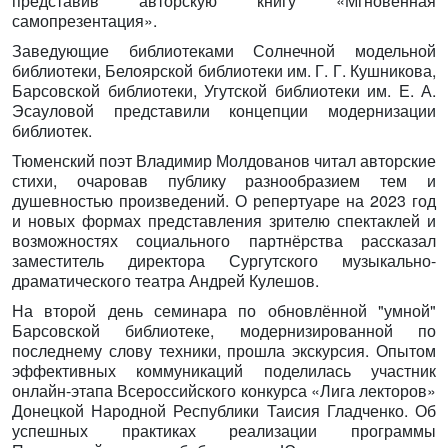
представив авторскую книгу «Мгновенная
самопрезентация».
Заведующие библиотеками Солнечной модельной
библиотеки, Белоярской библиотеки им. Г. Г. Кушникова,
Барсовской библиотеки, Угутской библиотеки им. Е. А.
Эсауловой представили концепции модернизации
библиотек.
Тюменский поэт Владимир Молдованов читал авторские
стихи, очаровав публику разнообразием тем и
душевностью произведений. О репертуаре на 2023 год
и новых формах представления зрителю спектаклей и
возможностях социального партнёрства рассказал
заместитель директора Сургутского музыкально-
драматического театра Андрей Кулешов.
На второй день семинара по обновлённой "умной"
Барсовской библиотеке, модернизированной по
последнему слову техники, прошла экскурсия. Опытом
эффективных коммуникаций поделилась участник
онлайн-этапа Всероссийского конкурса «Лига лекторов»
Донецкой Народной Республики Таисия Гладченко. Об
успешных практиках реализации программы