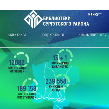
МЕНЮ
БИБЛИОТЕКИ
СУРГУТСКОГО РАЙОНА
НАЙТИ КНИГИ
ПРОДЛИТЬ КНИГИ
КУПИТЬ БИЛЕТ ПО ПК
13 + 1
12082
КОЛИЧЕСТВО
БИБЛИОТЕК
КОЛИЧЕСТВО
ЧИТАТЕЛЕЙ
239 558
189 158
КНИЖНЫЙ
ФОНД
КОЛИЧЕСТВО
ПОСЕТИТЕЛЕЙ