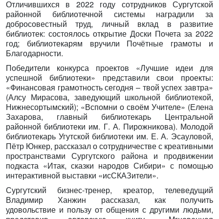
Отличившихся в 2022 году сотрудников Сургутской
районной библиотечной системы наградили за
добросовестный труд, личный вклад в развитие
библиотек: состоялось открытие Доски Почета за 2022
год; библиотекарям вручили Почётные грамоты и
Благодарности.
Победители конкурса проектов «Лучшие идеи для
успешной библиотеки» представили свои проекты:
«Финансовая грамотность сегодня – твой успех завтра»
(Алсу Мирасова, заведующий школьной библиотекой,
Нижнесортымский); «Вспомни о своём Учителе» (Елена
Захарова, главный библиотекарь Центральной
районной библиотеки им. Г. А. Пирожникова). Молодой
библиотекарь Угутской библиотеки им. Е. А. Эсауловой,
Пётр Юнкер, рассказал о сотрудничестве с креативными
пространствами Сургутского района и продвижении
подкаста «Итак, сказки народов Сибири» с помощью
интерактивной выставки «исСКАЗители».
Сургутский бизнес-тренер, креатор, телеведущий
Владимир Ханжин рассказал, как получить
удовольствие и пользу от общения с другими людьми,