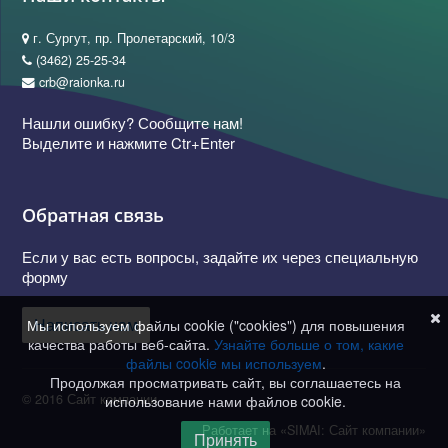
г. Сургут, пр. Пролетарский, 10/3
(3462) 25-25-34
crb@raionka.ru
Нашли ошибку? Сообщите нам!
Выделите и нажмите Ctr+Enter
Обратная связь
Если у вас есть вопросы, задайте их через специальную
форму
Написать нам
Мы используем файлы cookie ("cookies") для повышения
качества работы веб-сайта.
Узнайте больше о том, какие
файлы cookie мы используем
.
Продолжая просматривать сайт, вы соглашаетесь на
© 2016 Сайт компании
использование нами файлов cookie.
Работает на «SIMAI: Сайт компании»
Принять