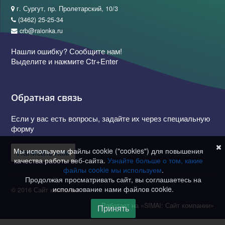
г. Сургут, пр. Пролетарский, 10/3
(3462) 25-25-34
crb@raionka.ru
Нашли ошибку? Сообщите нам!
Выделите и нажмите Ctr+Enter
Обратная связь
Если у вас есть вопросы, задайте их через специальную
форму
Мы используем файлы cookie ("cookies") для повышения
Написать нам
качества работы веб-сайта.
Узнайте больше о том, какие
файлы cookie мы используем
.
Продолжая просматривать сайт, вы соглашаетесь на
использование нами файлов cookie.
© 2016 Сайт компании
Работает на «SIMAI: Сайт компании»
Принять