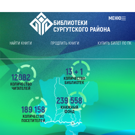
МЕНЮ
БИБЛИОТЕКИ
СУРГУТСКОГО РАЙОНА
НАЙТИ КНИГИ
ПРОДЛИТЬ КНИГИ
КУПИТЬ БИЛЕТ ПО ПК
13 + 1
12082
КОЛИЧЕСТВО
БИБЛИОТЕК
КОЛИЧЕСТВО
ЧИТАТЕЛЕЙ
239 558
189 158
КНИЖНЫЙ
ФОНД
КОЛИЧЕСТВО
ПОСЕТИТЕЛЕЙ