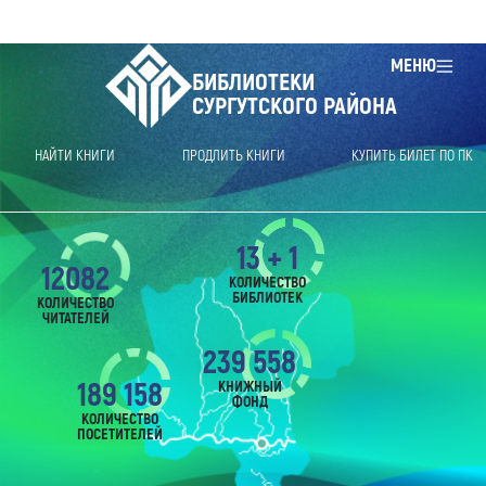
МЕНЮ
БИБЛИОТЕКИ
СУРГУТСКОГО РАЙОНА
НАЙТИ КНИГИ
ПРОДЛИТЬ КНИГИ
КУПИТЬ БИЛЕТ ПО ПК
13 + 1
12082
КОЛИЧЕСТВО
БИБЛИОТЕК
КОЛИЧЕСТВО
ЧИТАТЕЛЕЙ
239 558
189 158
КНИЖНЫЙ
ФОНД
КОЛИЧЕСТВО
ПОСЕТИТЕЛЕЙ