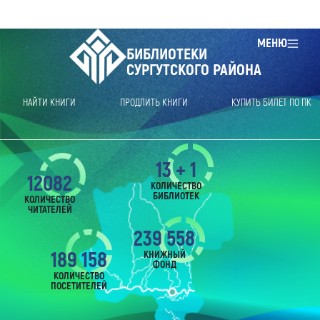
МЕНЮ
БИБЛИОТЕКИ
СУРГУТСКОГО РАЙОНА
НАЙТИ КНИГИ
ПРОДЛИТЬ КНИГИ
КУПИТЬ БИЛЕТ ПО ПК
13 + 1
12082
КОЛИЧЕСТВО
БИБЛИОТЕК
КОЛИЧЕСТВО
ЧИТАТЕЛЕЙ
239 558
189 158
КНИЖНЫЙ
ФОНД
КОЛИЧЕСТВО
ПОСЕТИТЕЛЕЙ