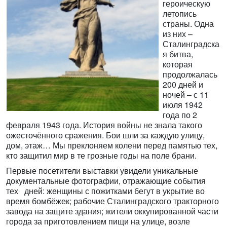
героическую
летопись
страны. Одна
из них –
Сталинградска
я битва,
которая
продолжалась
200 дней и
ночей – с 11
июля 1942
года по 2
февраля 1943 года. История войны не знала такого
ожесточённого сражения. Бои шли за каждую улицу,
дом, этаж… Мы преклоняем колени перед памятью тех,
кто защитил мир в те грозные годы на поле брани.
Первые посетители выставки увидели уникальные
документальные фотографии, отражающие события
тех дней: женщины с пожитками бегут в укрытие во
время бомбёжек; рабочие Сталинградского тракторного
завода на защите здания; жители оккупированной части
города за приготовлением пищи на улице, возле