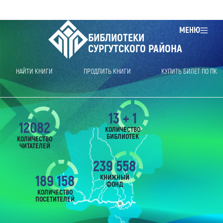
МЕНЮ
БИБЛИОТЕКИ
СУРГУТСКОГО РАЙОНА
НАЙТИ КНИГИ
ПРОДЛИТЬ КНИГИ
КУПИТЬ БИЛЕТ ПО ПК
13 + 1
12082
КОЛИЧЕСТВО
БИБЛИОТЕК
КОЛИЧЕСТВО
ЧИТАТЕЛЕЙ
239 558
189 158
КНИЖНЫЙ
ФОНД
КОЛИЧЕСТВО
ПОСЕТИТЕЛЕЙ