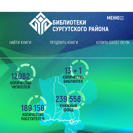
МЕНЮ
БИБЛИОТЕКИ
СУРГУТСКОГО РАЙОНА
НАЙТИ КНИГИ
ПРОДЛИТЬ КНИГИ
КУПИТЬ БИЛЕТ ПО ПК
13 + 1
12082
КОЛИЧЕСТВО
БИБЛИОТЕК
КОЛИЧЕСТВО
ЧИТАТЕЛЕЙ
239 558
189 158
КНИЖНЫЙ
ФОНД
КОЛИЧЕСТВО
ПОСЕТИТЕЛЕЙ