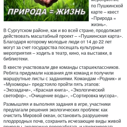
по Пушкинской
карте – квест
«Природа =
жизнь».
В Сургутском районе, как и во всей стране, продолжает
действовать масштабный проект – «Пушкинская карта».
Благодаря которому молодые люди от 14 до 22 лет
могут за счет государства посещать культурные
мероприятия – ходить в театр, кино, на выставки, в
библиотеки.
В квесте участвовали две команды старшеклассников.
Ребята придумали названия для команд и получили
маршрутные листы с заданиями. Командам «Родник» и
«Мухоморы» предстояло пройти пять этапов:
«Экозадачи», «Красная книга», «Экологический
светофор», «Очищение воды», «Сортировка мусора».
Размышляя и выполняя задания в игре, участники
предлагали решения экологических проблем: как
очистить Мировой океан, остановить разрушение
плодородных почв, сохранить исчезающие виды живой
природы, экологично переработать и утилизировать