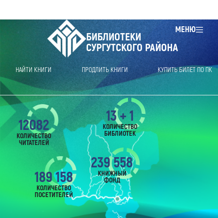
МЕНЮ
БИБЛИОТЕКИ
СУРГУТСКОГО РАЙОНА
НАЙТИ КНИГИ
ПРОДЛИТЬ КНИГИ
КУПИТЬ БИЛЕТ ПО ПК
13 + 1
12082
КОЛИЧЕСТВО
БИБЛИОТЕК
КОЛИЧЕСТВО
ЧИТАТЕЛЕЙ
239 558
189 158
КНИЖНЫЙ
ФОНД
КОЛИЧЕСТВО
ПОСЕТИТЕЛЕЙ