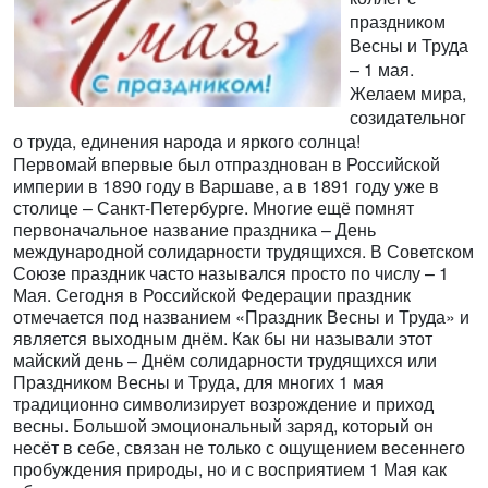
праздником
Весны и Труда
– 1 мая.
Желаем мира,
созидательног
о труда, единения народа и яркого солнца!
Первомай впервые был отпразднован в Российской
империи в 1890 году в Варшаве, а в 1891 году уже в
столице – Санкт-Петербурге. Многие ещё помнят
первоначальное название праздника – День
международной солидарности трудящихся. В Советском
Союзе праздник часто назывался просто по числу – 1
Мая. Сегодня в Российской Федерации праздник
отмечается под названием «Праздник Весны и Труда» и
является выходным днём. Как бы ни называли этот
майский день – Днём солидарности трудящихся или
Праздником Весны и Труда, для многих 1 мая
традиционно символизирует возрождение и приход
весны. Большой эмоциональный заряд, который он
несёт в себе, связан не только с ощущением весеннего
пробуждения природы, но и с восприятием 1 Мая как