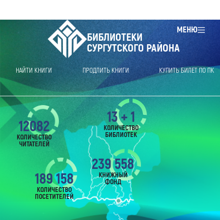
МЕНЮ
БИБЛИОТЕКИ
СУРГУТСКОГО РАЙОНА
НАЙТИ КНИГИ
ПРОДЛИТЬ КНИГИ
КУПИТЬ БИЛЕТ ПО ПК
13 + 1
12082
КОЛИЧЕСТВО
БИБЛИОТЕК
КОЛИЧЕСТВО
ЧИТАТЕЛЕЙ
239 558
189 158
КНИЖНЫЙ
ФОНД
КОЛИЧЕСТВО
ПОСЕТИТЕЛЕЙ