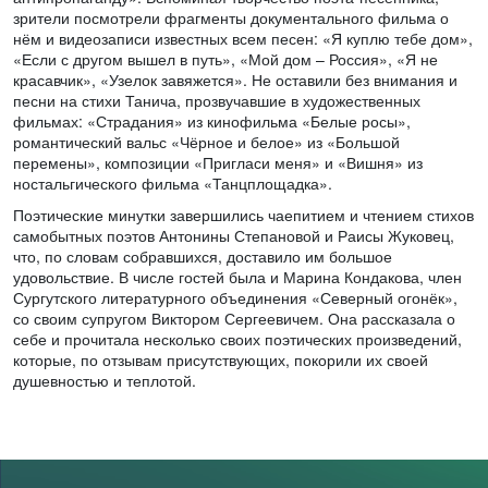
зрители посмотрели фрагменты документального фильма о
нём и видеозаписи известных всем песен: «Я куплю тебе дом»,
«Если с другом вышел в путь», «Мой дом – Россия», «Я не
красавчик», «Узелок завяжется». Не оставили без внимания и
песни на стихи Танича, прозвучавшие в художественных
фильмах: «Страдания» из кинофильма «Белые росы»,
романтический вальс «Чёрное и белое» из «Большой
перемены», композиции «Пригласи меня» и «Вишня» из
ностальгического фильма «Танцплощадка».
Поэтические минутки завершились чаепитием и чтением стихов
самобытных поэтов Антонины Степановой и Раисы Жуковец,
что, по словам собравшихся, доставило им большое
удовольствие. В числе гостей была и Марина Кондакова, член
Сургутского литературного объединения «Северный огонёк»,
со своим супругом Виктором Сергеевичем. Она рассказала о
себе и прочитала несколько своих поэтических произведений,
которые, по отзывам присутствующих, покорили их своей
душевностью и теплотой.