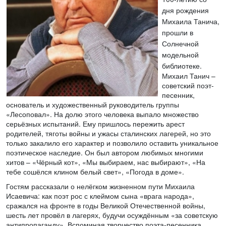
дня рождения
Михаила Танича,
прошли в
Солнечной
модельной
библиотеке.
Михаил Танич –
советский поэт-
песенник,
основатель и художественный руководитель группы
«Лесоповал». На долю этого человека выпало множество
серьёзных испытаний. Ему пришлось пережить арест
родителей, тяготы войны и ужасы сталинских лагерей, но это
только закалило его характер и позволило оставить уникальное
поэтическое наследие. Он был автором любимых многими
хитов – «Чёрный кот», «Мы выбираем, нас выбирают», «На
тебе сошёлся клином белый свет», «Погода в доме».
Гостям рассказали о нелёгком жизненном пути Михаила
Исаевича: как поэт рос с клеймом сына «врага народа»,
сражался на фронте в годы Великой Отечественной войны,
шесть лет провёл в лагерях, будучи осуждённым «за советскую
антипропаганду». Вспоминая творчество поэта-песенника,