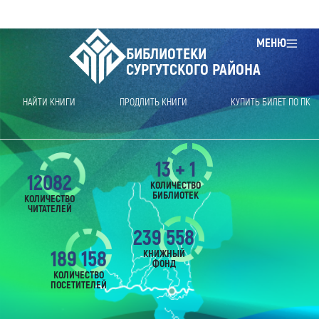
МЕНЮ
БИБЛИОТЕКИ
СУРГУТСКОГО РАЙОНА
НАЙТИ КНИГИ
ПРОДЛИТЬ КНИГИ
КУПИТЬ БИЛЕТ ПО ПК
13 + 1
12082
КОЛИЧЕСТВО
БИБЛИОТЕК
КОЛИЧЕСТВО
ЧИТАТЕЛЕЙ
239 558
189 158
КНИЖНЫЙ
ФОНД
КОЛИЧЕСТВО
ПОСЕТИТЕЛЕЙ