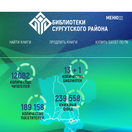
МЕНЮ
БИБЛИОТЕКИ
СУРГУТСКОГО РАЙОНА
НАЙТИ КНИГИ
ПРОДЛИТЬ КНИГИ
КУПИТЬ БИЛЕТ ПО ПК
13 + 1
12082
КОЛИЧЕСТВО
БИБЛИОТЕК
КОЛИЧЕСТВО
ЧИТАТЕЛЕЙ
239 558
189 158
КНИЖНЫЙ
ФОНД
КОЛИЧЕСТВО
ПОСЕТИТЕЛЕЙ