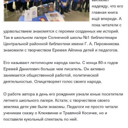
надежду, что его
главная книга
ещё впереди. А
пока читатели с
удовольствием знакомятся с героями созданных им историй.
Так в школьном лагере Солнечной школы №1 библиотекари
Центральной районной библиотеки имени Г. А. Пирожникова
знакомили с творчеством Еремея Айпина детей и педагогов.
Его называют летописцем народа ханты. С конца 80-х годов
Еремей Данилович больше чем писатель. Он активно
занимается общественной работой, политической
деятельностью. Олицетворяет голос своего народа.
О работе автора в день его рождения узнали юные посетители
летнего школьного лагеря. Кстати, с творчеством своего
земляка дети уже были знакомы. Педагоги не просто читали
ученикам сказку о Клюквинке и Травяной Косичке, но и
поставили кукольный спектакль по ней.