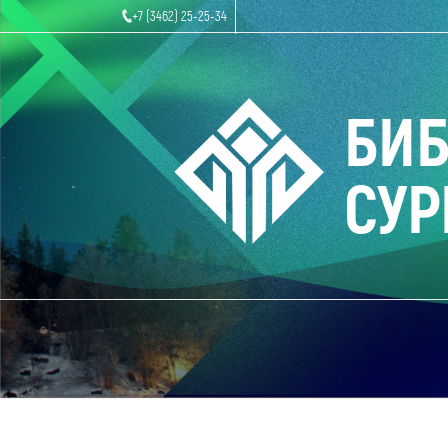
+7 (3462) 25-25-34
БИ
СУР