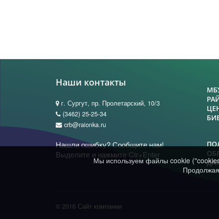
Наши контакты
МБ
РА
г. Сургут, пр. Пролетарский, 10/3
ЦЕ
(3462) 25-25-34
БИ
crb@raionka.ru
Нашли ошибку? Сообщите нам!
ПО
ОБ
Выделите и нажмите Ctr+Enter
Мы используем файлы cookie ("cookie
ДА
Продолжая 
© 2016 Сайт компании