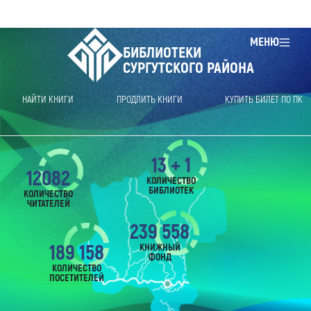
МЕНЮ
БИБЛИОТЕКИ
СУРГУТСКОГО РАЙОНА
НАЙТИ КНИГИ
ПРОДЛИТЬ КНИГИ
КУПИТЬ БИЛЕТ ПО ПК
13 + 1
12082
КОЛИЧЕСТВО
БИБЛИОТЕК
КОЛИЧЕСТВО
ЧИТАТЕЛЕЙ
239 558
189 158
КНИЖНЫЙ
ФОНД
КОЛИЧЕСТВО
ПОСЕТИТЕЛЕЙ