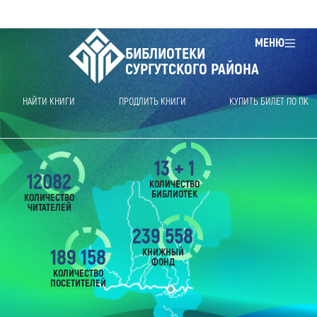
МЕНЮ
БИБЛИОТЕКИ
СУРГУТСКОГО РАЙОНА
НАЙТИ КНИГИ
ПРОДЛИТЬ КНИГИ
КУПИТЬ БИЛЕТ ПО ПК
13 + 1
12082
КОЛИЧЕСТВО
БИБЛИОТЕК
КОЛИЧЕСТВО
ЧИТАТЕЛЕЙ
239 558
189 158
КНИЖНЫЙ
ФОНД
КОЛИЧЕСТВО
ПОСЕТИТЕЛЕЙ