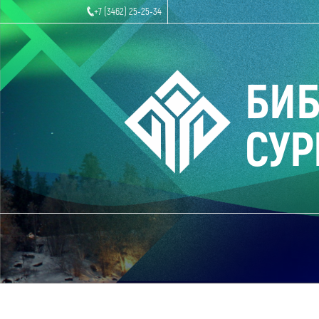
+7 (3462) 25-25-34
БИ
СУР