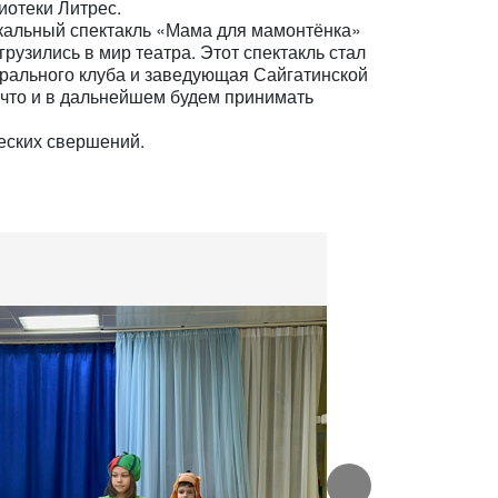
иотеки Литрес.
кальный спектакль «Мама для мамонтёнка»
рузились в мир театра. Этот спектакль стал
трального клуба и заведующая Сайгатинской
 что и в дальнейшем будем принимать
еских свершений.