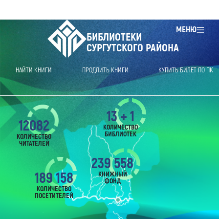
МЕНЮ
БИБЛИОТЕКИ
СУРГУТСКОГО РАЙОНА
НАЙТИ КНИГИ
ПРОДЛИТЬ КНИГИ
КУПИТЬ БИЛЕТ ПО ПК
13 + 1
12082
КОЛИЧЕСТВО
БИБЛИОТЕК
КОЛИЧЕСТВО
ЧИТАТЕЛЕЙ
239 558
189 158
КНИЖНЫЙ
ФОНД
КОЛИЧЕСТВО
ПОСЕТИТЕЛЕЙ