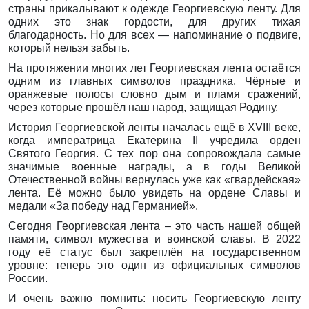
страны прикалывают к одежде Георгиевскую ленту. Для
одних это знак гордости, для других тихая
благодарность. Но для всех — напоминание о подвиге,
который нельзя забыть.
На протяжении многих лет Георгиевская лента остаётся
одним из главных символов праздника. Чёрные и
оранжевые полосы словно дым и пламя сражений,
через которые прошёл наш народ, защищая Родину.
История Георгиевской ленты началась ещё в XVIII веке,
когда императрица Екатерина II учредила орден
Святого Георгия. С тех пор она сопровождала самые
значимые военные награды, а в годы Великой
Отечественной войны вернулась уже как «гвардейская»
лента. Её можно было увидеть на ордене Славы и
медали «За победу над Германией».
Сегодня Георгиевская лента – это часть нашей общей
памяти, символ мужества и воинской славы. В 2022
году её статус был закреплён на государственном
уровне: теперь это один из официальных символов
России.
И очень важно помнить: носить Георгиевскую ленту