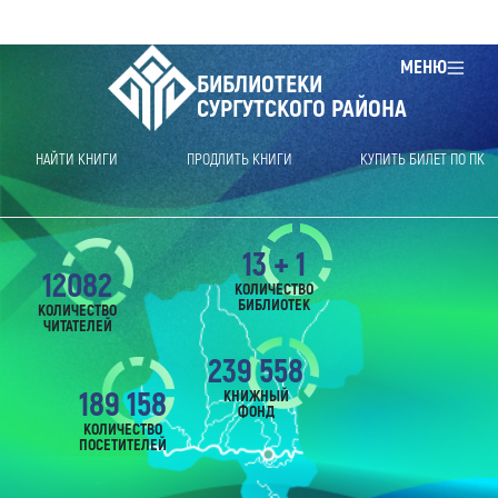
МЕНЮ
БИБЛИОТЕКИ
СУРГУТСКОГО РАЙОНА
НАЙТИ КНИГИ
ПРОДЛИТЬ КНИГИ
КУПИТЬ БИЛЕТ ПО ПК
13 + 1
12082
КОЛИЧЕСТВО
БИБЛИОТЕК
КОЛИЧЕСТВО
ЧИТАТЕЛЕЙ
239 558
189 158
КНИЖНЫЙ
ФОНД
КОЛИЧЕСТВО
ПОСЕТИТЕЛЕЙ