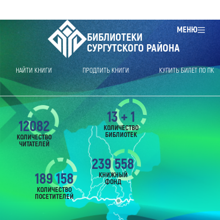
МЕНЮ
БИБЛИОТЕКИ
СУРГУТСКОГО РАЙОНА
НАЙТИ КНИГИ
ПРОДЛИТЬ КНИГИ
КУПИТЬ БИЛЕТ ПО ПК
13 + 1
12082
КОЛИЧЕСТВО
БИБЛИОТЕК
КОЛИЧЕСТВО
ЧИТАТЕЛЕЙ
239 558
189 158
КНИЖНЫЙ
ФОНД
КОЛИЧЕСТВО
ПОСЕТИТЕЛЕЙ