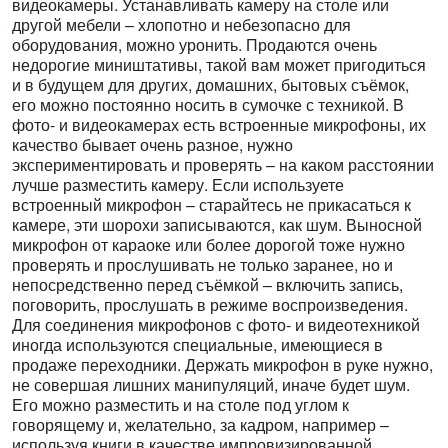
видеокамеры. Устанавливать камеру на столе или
другой мебели – хлопотно и небезопасно для
оборудования, можно уронить. Продаются очень
недорогие миништативы, такой вам может пригодиться
и в будущем для других, домашних, бытовых съёмок,
его можно постоянно носить в сумочке с техникой. В
фото- и видеокамерах есть встроенные микрофоны, их
качество бывает очень разное, нужно
экспериментировать и проверять – на каком расстоянии
лучше разместить камеру. Если используете
встроенный микрофон – старайтесь не прикасаться к
камере, эти шорохи записываются, как шум. Выносной
микрофон от караоке или более дорогой тоже нужно
проверять и прослушивать не только заранее, но и
непосредственно перед съёмкой – включить запись,
поговорить, прослушать в режиме воспроизведения.
Для соединения микрофонов с фото- и видеотехникой
иногда используются специальные, имеющиеся в
продаже переходники. Держать микрофон в руке нужно,
не совершая лишних манипуляций, иначе будет шум.
Его можно разместить и на столе под углом к
говорящему и, желательно, за кадром, например –
используя книги в качестве импровизированной