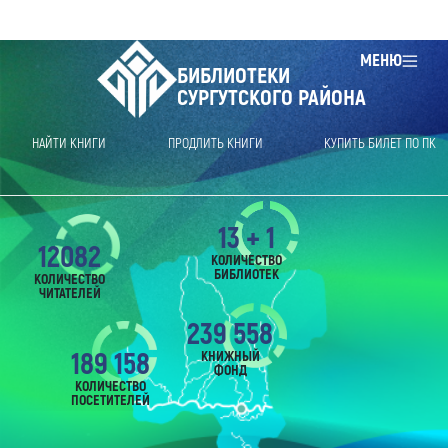
МЕНЮ
БИБЛИОТЕКИ
СУРГУТСКОГО РАЙОНА
НАЙТИ КНИГИ
ПРОДЛИТЬ КНИГИ
КУПИТЬ БИЛЕТ ПО ПК
13 + 1
12082
КОЛИЧЕСТВО
БИБЛИОТЕК
КОЛИЧЕСТВО
ЧИТАТЕЛЕЙ
239 558
189 158
КНИЖНЫЙ
ФОНД
КОЛИЧЕСТВО
ПОСЕТИТЕЛЕЙ