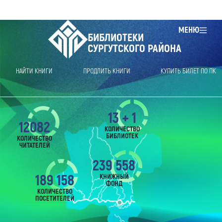
МЕНЮ
БИБЛИОТЕКИ
СУРГУТСКОГО РАЙОНА
НАЙТИ КНИГИ
ПРОДЛИТЬ КНИГИ
КУПИТЬ БИЛЕТ ПО ПК
13 + 1
12082
КОЛИЧЕСТВО
БИБЛИОТЕК
КОЛИЧЕСТВО
ЧИТАТЕЛЕЙ
239 558
189 158
КНИЖНЫЙ
ФОНД
КОЛИЧЕСТВО
ПОСЕТИТЕЛЕЙ