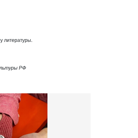
у литературы.
ультуры РФ