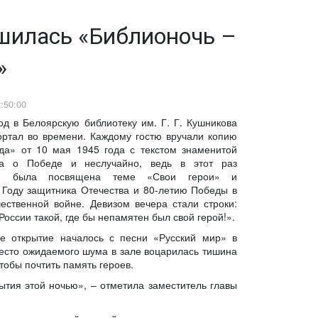
шилась «Библионочь –
»
:50:00
од в Белоярскую библиотеку им. Г. Г. Кушникова
ртал во времени. Каждому гостю вручали копию
да» от 10 мая 1945 года с текстом знаменитой
а о Победе и неслучайно, ведь в этот раз
ь» была посвящена теме «Свои герои» и
 Году защитника Отечества и 80-летию Победы в
ественной войне. Девизом вечера стали строки:
России такой, где бы непамятен был свой герой!».
ое открытие началось с песни «Русский мир» в
есто ожидаемого шума в зале воцарилась тишина
тобы почтить память героев.
ытия этой ночью», – отметила заместитель главы