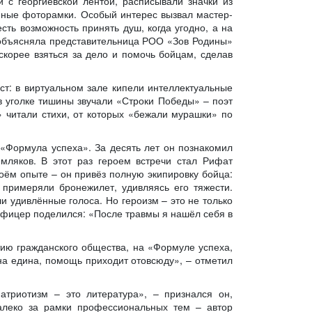
и с георгиевской лентой, расписывали значки из
йные фоторамки. Особый интерес вызвал мастер-
сть возможность принять душ, когда угодно, а на
 объясняла представительница РОО «Зов Родины»
скорее взяться за дело и помочь бойцам, сделав
ст: в виртуальном зале кипели интеллектуальные
в уголке тишины звучали «Строки Победы» – поэт
 читали стихи, от которых «бежали мурашки» по
«Формула успеха». За десять лет он познакомил
мляков. В этот раз героем встречи стал Рифат
оём опыте – он привёз полную экипировку бойца:
 примеряли бронежилет, удивляясь его тяжести.
ли удивлённые голоса. Но героизм – это не только
 офицер поделился: «После травмы я нашёл себя в
тию гражданского общества, на «Формуле успеха,
на едина, помощь приходит отовсюду», – отметил
атриотизм – это литература», – признался он,
далеко за рамки профессиональных тем – автор