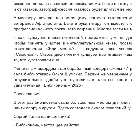
искренне делился личными переживаниями. Гости не отпуска
и от казаков, автограф-сессия казалось будет длиться вечно
Атмосферу вечера по-настоящему согрело выступлени
ветеранов Афганистана. Взяв в руки гитару, он вместе с 
профессионального лоска, зато искренне. Многие гости не м
После культурно-просветительской программы, уже позд
чтобы принять участие в интеллектуальном квизе, посв
стихотворения «Жди меня»?» – ведущая едва успевал
«Симонов!». Сквозь десятилетия культура протягивает на
то, что чувствовали они.
Финальным аккордом стал барабанный концерт школы «Игра
села библиотекарь Ольга Шумских. Первые же уверенные уд
оглушительные дроби уже пустились в пляс все гости 
удивительная «Библионочь – 2025».
Послесловие.
В этот раз библиотека стала больше, чем местом для книг.
найти опору в другом. Здесь состоялся диалог поколений, 
Сергей Гилев написал стихи:
«Библионочь, настоящее действо