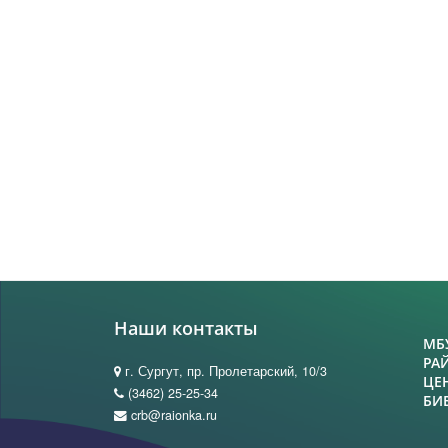
Наши контакты
МБ
РА
г. Сургут, пр. Пролетарский, 10/3
ЦЕ
(3462) 25-25-34
БИ
crb@raionka.ru