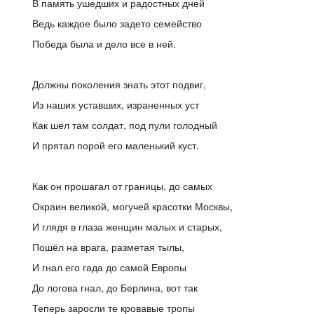
В память ушедших и радостных дней
Ведь каждое было задето семейство
Победа была и дело все в ней.
Должны поколения знать этот подвиг,
Из наших уставших, израненных уст
Как шёл там солдат, под пули голодный
И прятал порой его маленький куст.
Как он прошагал от границы, до самых
Окраин великой, могучей красотки Москвы,
И глядя в глаза женщин малых и старых,
Пошёл на врага, разметая тылы,
И гнал его гада до самой Европы
До логова гнал, до Берлина, вот так
Теперь заросли те кровавые тропы