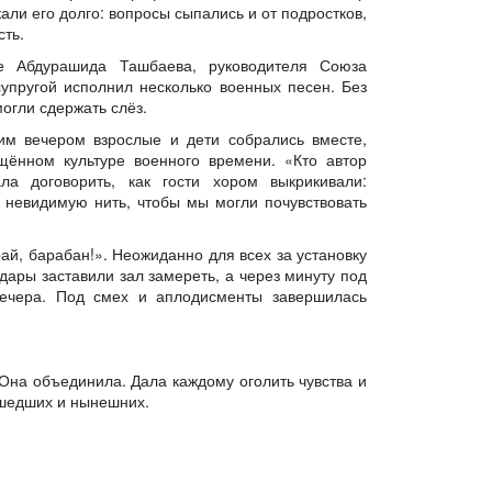
ли его долго: вопросы сыпались и от подростков,
сть.
е Абдурашида Ташбаева, руководителя Союза
супругой исполнил несколько военных песен. Без
огли сдержать слёз.
ним вечером взрослые и дети собрались вместе,
ящённом культуре военного времени. «Кто автор
а договорить, как гости хором выкрикивали:
м невидимую нить, чтобы мы могли почувствовать
й, барабан!». Неожиданно для всех за установку
ары заставили зал замереть, а через минуту под
вечера. Под смех и аплодисменты завершилась
 Она объединила. Дала каждому оголить чувства и
ушедших и нынешних.