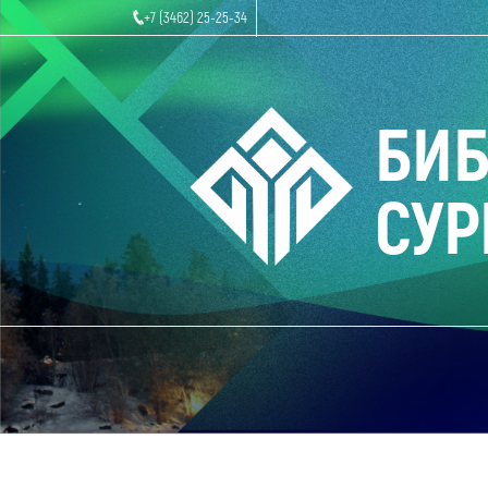
+7 (3462) 25-25-34
БИ
СУР