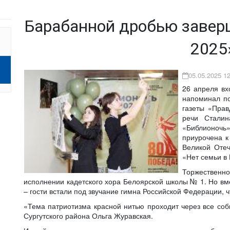
Барабанной дробью завер
2025
05.05.2025 12
26 апреля вх
напоминал по
газеты «Прав
речи Сталин
«Библионоч
приурочена к
Великой Отеч
«Нет семьи в 
Торжественн
исполнении кадетского хора Белоярской школы № 1. Но вм
– гости встали под звучание гимна Российской Федерации, ч
«Тема патриотизма красной нитью проходит через все соб
Сургутского района Ольга Журавская.