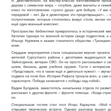
И, действительно, на мастер-классах изготавливали брош
дерева с символом мира – голубем, даже магниты и семе
класс по изготовлению «сухого душа» для бойцов. «У вас е
передовой – нет. Да и дизентерию это предотвращает», –
полуночникам, которые столпились вокруг стола, желая по
ещё один военный комплект.
Пространство библиотеки превратилось в исторический кве
баталии турнира по военной истории среди подростков, а 
Ильнур Нурмеев и казаки станичного общества «Троицкая»
коже.
Сердцем мероприятия стала специальная версия проекта 
жителей Сургутского района с десятками выдающихся зе
Зайнетдинов, ветеран СВО. Он не просто рассказывал о св
шлем, бинокль, даже учебное оружие. Гости с интересом
«Представьте, что в таком ещё и двигаться нужно!» – звуча
подвиги на поле боя. История Рифата тронула всех, а сам
параспорте. Победа начинается с победы над собой».
Вадим Булдаков, заместитель начальника отдела по разви
рассказал о другом фронте – фронте помощи. «Когда стра
он.
Специальным гостем стал поэт Игорь Караулов. «Мой п
открывая творческую встречу. Однако разговор вышел 