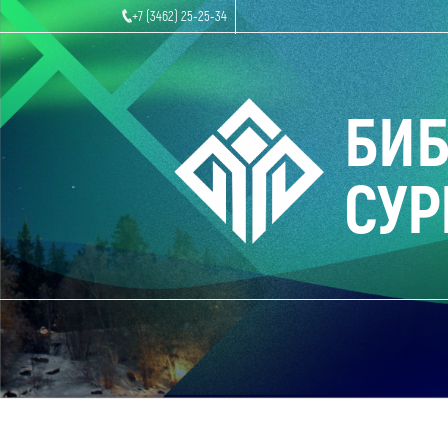
+7 (3462) 25-25-34
БИ
СУР