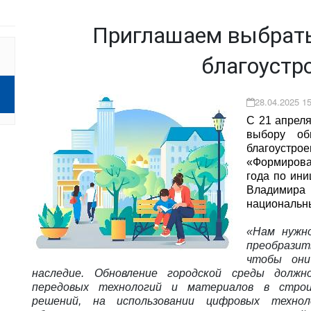
Приглашаем выбрать
благоустр
28.04.2025 15
С 21 апреля
выбору об
благоустро
«Формирова
года по ин
Владимира 
национальны
«Нам нужно
преобразит
чтобы они
наследие. Обновление городской среды должн
передовых технологий и материалов в строи
решений, на использовании цифровых техно