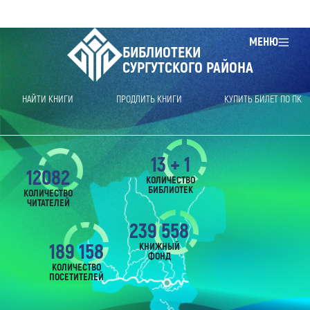
МЕНЮ
БИБЛИОТЕКИ
СУРГУТСКОГО РАЙОНА
НАЙТИ КНИГИ
ПРОДЛИТЬ КНИГИ
КУПИТЬ БИЛЕТ ПО ПК
13 + 1
12082
КОЛИЧЕСТВО
БИБЛИОТЕК
КОЛИЧЕСТВО
ЧИТАТЕЛЕЙ
239 558
189 158
КНИЖНЫЙ
ФОНД
КОЛИЧЕСТВО
ПОСЕТИТЕЛЕЙ