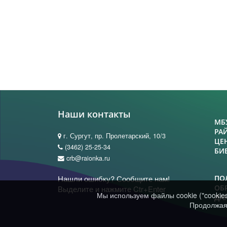
Наши контакты
МБ
РА
г. Сургут, пр. Пролетарский, 10/3
ЦЕ
(3462) 25-25-34
БИ
crb@raionka.ru
Нашли ошибку? Сообщите нам!
ПО
ОБ
Выделите и нажмите Ctr+Enter
Мы используем файлы cookie ("cookie
ДА
Продолжая 