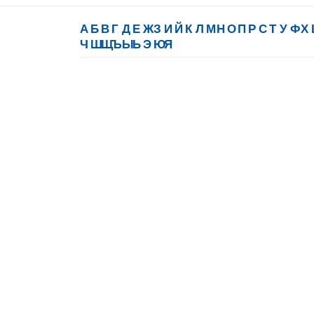
А
Б
В
Г
Д
Е
Ж
З
И
Й
К
Л
М
Н
О
П
Р
С
Т
У
Ф
Х
Ч
Ш
Щ
Ъ
Ы
Ь
Э
Ю
Я