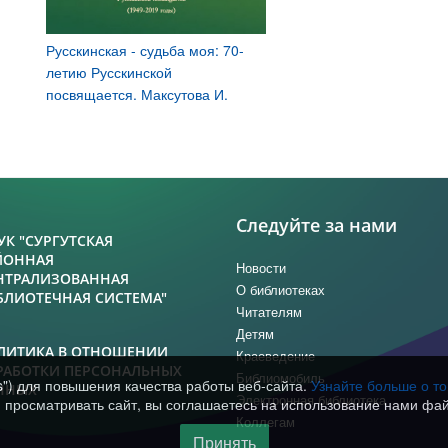
Русскинская - судьба моя: 70-
летию Русскинской
посвящается. Максутова И.
Следуйте за нами
УК "СУРГУТСКАЯ
ЙОННАЯ
Новости
НТРАЛИЗОВАННАЯ
О библиотеках
БЛИОТЕЧНАЯ СИСТЕМА"
Читателям
Детям
ЛИТИКА В ОТНОШЕНИИ
Краеведение
РАБОТКИ ПЕРСОНАЛЬНЫХ
Библиомобиль
s") для повышения качества работы веб-сайта.
Узнайте больше о т
ННЫХ
Электронная библиотека
просматривать сайт, вы соглашаетесь на использование нами фай
Коллегам
Принять