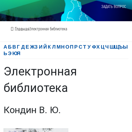
ЗАДАТЬ ВОПРОС
Главная
Электронная библиотека
А
Б
В
Г
Д
Е
Ж
З
И
Й
К
Л
М
Н
О
П
Р
С
Т
У
Ф
Х
Ц
Ч
Ш
Щ
Ъ
Ы
Ь
Э
Ю
Я
Электронная
библиотека
Кондин В. Ю.