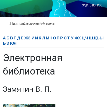
ЗАДАТЬ ВОПРОС
Главная
Электронная библиотека
А
Б
В
Г
Д
Е
Ж
З
И
Й
К
Л
М
Н
О
П
Р
С
Т
У
Ф
Х
Ц
Ч
Ш
Щ
Ъ
Ы
Ь
Э
Ю
Я
Электронная
библиотека
Замятин В. П.