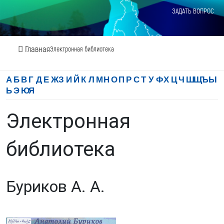
ЗАДАТЬ ВОПРОС
Главная
Электронная библиотека
А
Б
В
Г
Д
Е
Ж
З
И
Й
К
Л
М
Н
О
П
Р
С
Т
У
Ф
Х
Ц
Ч
Ш
Щ
Ъ
Ы
Ь
Э
Ю
Я
Электронная
библиотека
Буриков А. А.