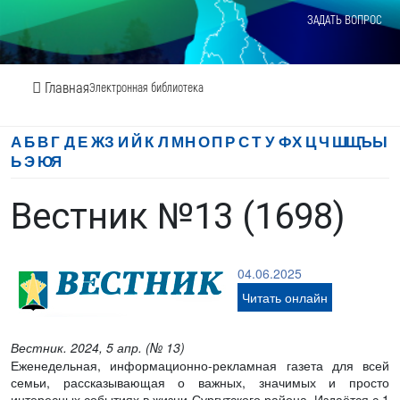
ЗАДАТЬ ВОПРОС
Главная
Электронная библиотека
А
Б
В
Г
Д
Е
Ж
З
И
Й
К
Л
М
Н
О
П
Р
С
Т
У
Ф
Х
Ц
Ч
Ш
Щ
Ъ
Ы
Ь
Э
Ю
Я
Вестник №13 (1698)
04.06.2025
Читать онлайн
Вестник. 2024, 5 апр. (№ 13)
Еженедельная, информационно-рекламная газета для всей
семьи, рассказывающая о важных, значимых и просто
интересных событиях в жизни Сургутского района. Издаётся с 1