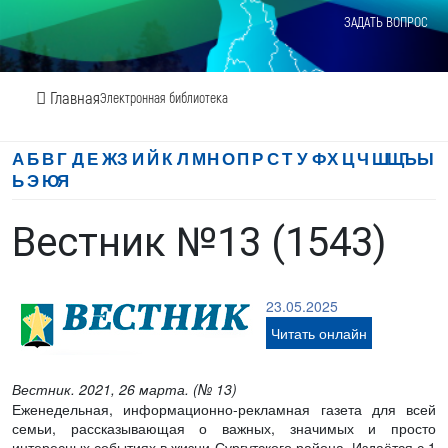
ЗАДАТЬ ВОПРОС
Главная
Электронная библиотека
А
Б
В
Г
Д
Е
Ж
З
И
Й
К
Л
М
Н
О
П
Р
С
Т
У
Ф
Х
Ц
Ч
Ш
Щ
Ъ
Ы
Ь
Э
Ю
Я
Вестник №13 (1543)
23.05.2025
Читать онлайн
Вестник. 2021, 26 марта. (№ 13)
Еженедельная, информационно-рекламная газета для всей
семьи, рассказывающая о важных, значимых и просто
интересных событиях в жизни Сургутского района. Издаётся с 1