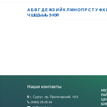
А
Б
В
Г
Д
Е
Ж
З
И
Й
К
Л
М
Н
О
П
Р
С
Т
У
Ф
Х
Ч
Ш
Щ
Ъ
Ы
Ь
Э
Ю
Я
Наши контакты
МБ
РА
г. Сургут, пр. Пролетарский, 10/3
ЦЕ
(3462) 25-25-34
БИ