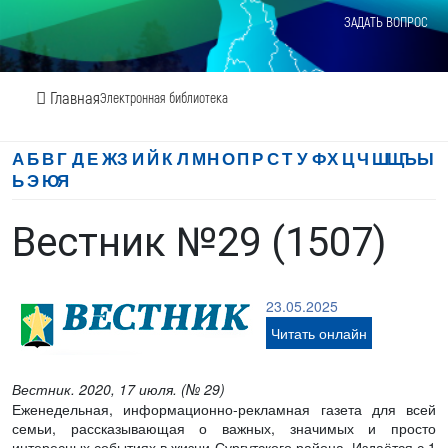
ЗАДАТЬ ВОПРОС
Главная
Электронная библиотека
А
Б
В
Г
Д
Е
Ж
З
И
Й
К
Л
М
Н
О
П
Р
С
Т
У
Ф
Х
Ц
Ч
Ш
Щ
Ъ
Ы
Ь
Э
Ю
Я
Вестник №29 (1507)
23.05.2025
Читать онлайн
Вестник. 2020, 17 июля. (№ 29)
Еженедельная, информационно-рекламная газета для всей
семьи, рассказывающая о важных, значимых и просто
интересных событиях в жизни Сургутского района. Издаётся с 1