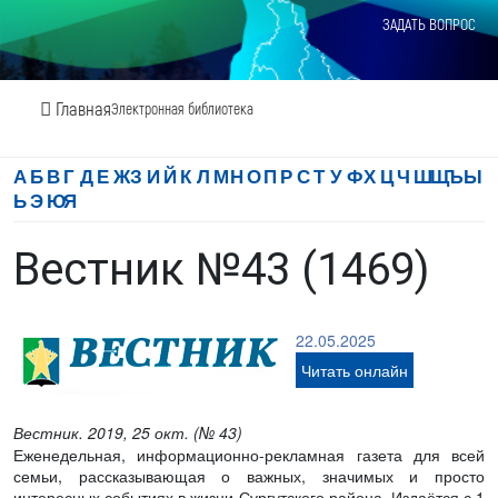
ЗАДАТЬ ВОПРОС
Главная
Электронная библиотека
А
Б
В
Г
Д
Е
Ж
З
И
Й
К
Л
М
Н
О
П
Р
С
Т
У
Ф
Х
Ц
Ч
Ш
Щ
Ъ
Ы
Ь
Э
Ю
Я
Вестник №43 (1469)
22.05.2025
Читать онлайн
Вестник. 2019, 25 окт. (№ 43)
Еженедельная, информационно-рекламная газета для всей
семьи, рассказывающая о важных, значимых и просто
интересных событиях в жизни Сургутского района. Издаётся с 1