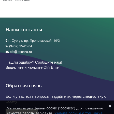
Наши контакты
г. Сургут, пр. Пролетарский, 10/3
(3462) 25-25-34
crb@raionka.ru
Нашли ошибку? Сообщите нам!
Выделите и нажмите Ctr+Enter
Обратная связь
Если у вас есть вопросы, задайте их через специальную
форму
Мы используем файлы cookie ("cookies") для повышения
качества работы веб-сайта.
Узнайте больше о том, какие
Написать нам