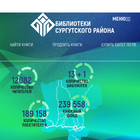
МЕНЮ
БИБЛИОТЕКИ
СУРГУТСКОГО РАЙОНА
НАЙТИ КНИГИ
ПРОДЛИТЬ КНИГИ
КУПИТЬ БИЛЕТ ПО ПК
13 + 1
12082
КОЛИЧЕСТВО
БИБЛИОТЕК
КОЛИЧЕСТВО
ЧИТАТЕЛЕЙ
239 558
189 158
КНИЖНЫЙ
ФОНД
КОЛИЧЕСТВО
ПОСЕТИТЕЛЕЙ