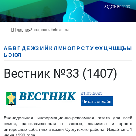
ЗАДАТЬ ВОПРОС
Главная
Электронная библиотека
А
Б
В
Г
Д
Е
Ж
З
И
Й
К
Л
М
Н
О
П
Р
С
Т
У
Ф
Х
Ц
Ч
Ш
Щ
Ъ
Ы
Ь
Э
Ю
Я
Вестник №33 (1407)
21.05.2025
Читать онлайн
Еженедельная, информационно-рекламная газета для всей
семьи, рассказывающая о важных, значимых и просто
интересных событиях в жизни Сургутского района. Издаётся с 1
июня 1990 года.