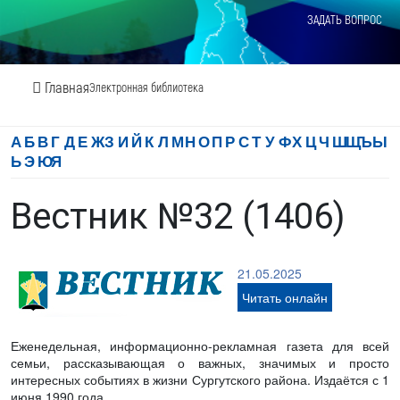
ЗАДАТЬ ВОПРОС
Главная
Электронная библиотека
А
Б
В
Г
Д
Е
Ж
З
И
Й
К
Л
М
Н
О
П
Р
С
Т
У
Ф
Х
Ц
Ч
Ш
Щ
Ъ
Ы
Ь
Э
Ю
Я
Вестник №32 (1406)
21.05.2025
Читать онлайн
Еженедельная, информационно-рекламная газета для всей
семьи, рассказывающая о важных, значимых и просто
интересных событиях в жизни Сургутского района. Издаётся с 1
июня 1990 года.