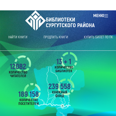
МЕНЮ
БИБЛИОТЕКИ
СУРГУТСКОГО РАЙОНА
НАЙТИ КНИГИ
ПРОДЛИТЬ КНИГИ
КУПИТЬ БИЛЕТ ПО ПК
13 + 1
12082
КОЛИЧЕСТВО
БИБЛИОТЕК
КОЛИЧЕСТВО
ЧИТАТЕЛЕЙ
239 558
189 158
КНИЖНЫЙ
ФОНД
КОЛИЧЕСТВО
ПОСЕТИТЕЛЕЙ