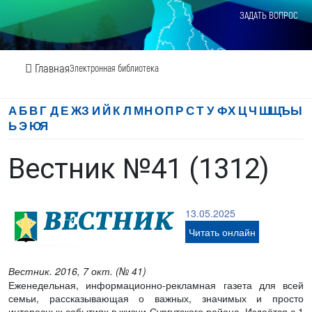
ЗАДАТЬ ВОПРОС
Главная
Электронная библиотека
А
Б
В
Г
Д
Е
Ж
З
И
Й
К
Л
М
Н
О
П
Р
С
Т
У
Ф
Х
Ц
Ч
Ш
Щ
Ъ
Ы
Ь
Э
Ю
Я
Вестник №41 (1312)
13.05.2025
Читать онлайн
Вестник. 2016, 7 окт. (№ 41)
Еженедельная, информационно-рекламная газета для всей
семьи, рассказывающая о важных, значимых и просто
интересных событиях в жизни Сургутского района. Издаётся с 1