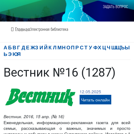
ЗАДАТЬ ВОПРОС
Главная
Электронная библиотека
А
Б
В
Г
Д
Е
Ж
З
И
Й
К
Л
М
Н
О
П
Р
С
Т
У
Ф
Х
Ц
Ч
Ш
Щ
Ъ
Ы
Ь
Э
Ю
Я
Вестник №16 (1287)
12.05.2025
Читать онлайн
Вестник. 2016, 15 апр. (№ 16)
Еженедельная, информационно-рекламная газета для всей
семьи, рассказывающая о важных, значимых и просто
интересных событиях в жизни Сургутского района. Издаётся с 1