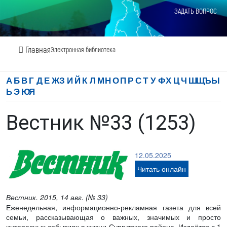
ЗАДАТЬ ВОПРОС
Главная
Электронная библиотека
А
Б
В
Г
Д
Е
Ж
З
И
Й
К
Л
М
Н
О
П
Р
С
Т
У
Ф
Х
Ц
Ч
Ш
Щ
Ъ
Ы
Ь
Э
Ю
Я
Вестник №33 (1253)
12.05.2025
Читать онлайн
Вестник. 2015, 14 авг. (№ 33)
Еженедельная, информационно-рекламная газета для всей
семьи, рассказывающая о важных, значимых и просто
интересных событиях в жизни Сургутского района. Издаётся с 1